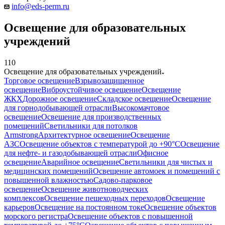
info@eds-perm.ru
Освещение для образовательных
учреждений
110
Освещение для образовательных учреждений
Торговое освещение
Взрывозащищенное
освещение
Виброустойчивое освещение
Освещение
ЖКХ
Дорожное освещение
Складское освещение
Освещение
для горнодобывающей отрасли
Высокомачтовое
освещение
Освещение для производственных
помещений
Светильники для потолков
Armstrong
Архитектурное освещение
Освещение
АЗС
Освещение объектов с температурой до +90°С
Освещение
для нефте- и газодобывающей отрасли
Офисное
освещение
Аварийное освещение
Светильники для чистых и
медицинских помещений
Освещение автомоек и помещений с
повышенной влажностью
Садово-парковое
освещение
Освещение животноводческих
комплексов
Освещение пешеходных переходов
Освещение
карьеров
Освещение на постоянном токе
Освещение объектов
морского регистра
Освещение объектов с повышенной