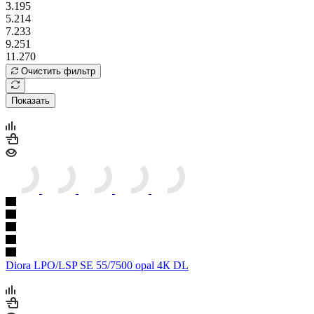
3.195
5.214
7.233
9.251
11.270
Очистить фильтр
Показать
Diora LPO/LSP SE 55/7500 opal 4К DL