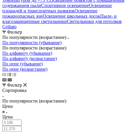
температурой до +75°C
Освещение объектов с повышенным
содержанием пыли
Спортивное освещение
Освещение
площадей и транспортных развязок
Освещение
пожароопасных зон
Освещение школьных досок
Пыле- и
влагозащищенные светильники
Светильники для потолков
Griliato
Фильтр
По популярности (возрастание)
По популярности (убывание)
По популярности (возрастание)
По алфавиту (убывание)
По алфавиту (возрастание)
По цене (убывание)
По цене (возрастание)
Фильтр
Сортировка
По популярности (возрастание)
Цена
Цена