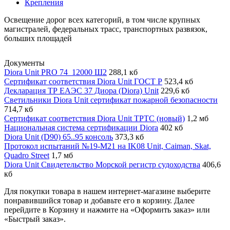
Крепления
Освещение дорог всех категорий, в том числе крупных
магистралей, федеральных трасс, транспортных развязок,
больших площадей
Документы
Diora Unit PRO 74_12000 Ш2
288,1 кб
Сертификат соответствия Diora Unit ГОСТ Р
523,4 кб
Декларация ТР ЕАЭС 37 Диора (Diora) Unit
229,6 кб
Светильники Diora Unit сертификат пожарной безопасности
714,7 кб
Сертификат соответствия Diora Unit ТРТС (новый)
1,2 мб
Национальная система сертификации Diora
402 кб
Diora Unit (D90) 65..95 консоль
373,3 кб
Протокол испытаний №19-М21 на IK08 Unit, Caiman, Skat,
Quadro Street
1,7 мб
Diora Unit Свидетельство Морской регистр судоходства
406,6
кб
Для покупки товара в нашем интернет-магазине выберите
понравившийся товар и добавьте его в корзину. Далее
перейдите в Корзину и нажмите на «Оформить заказ» или
«Быстрый заказ».