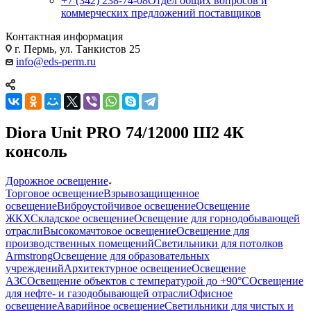
+7 (342) 238-74-08
Отдел общих вопросов и
коммерческих предложений поставщиков
Контактная информация
г. Пермь, ул. Танкистов 25
info@eds-perm.ru
Diora Unit PRO 74/12000 Ш2 4К
консоль
Дорожное освещение
Торговое освещение
Взрывозащищенное
освещение
Виброустойчивое освещение
Освещение
ЖКХ
Складское освещение
Освещение для горнодобывающей
отрасли
Высокомачтовое освещение
Освещение для
производственных помещений
Светильники для потолков
Armstrong
Освещение для образовательных
учреждений
Архитектурное освещение
Освещение
АЗС
Освещение объектов с температурой до +90°С
Освещение
для нефте- и газодобывающей отрасли
Офисное
освещение
Аварийное освещение
Светильники для чистых и