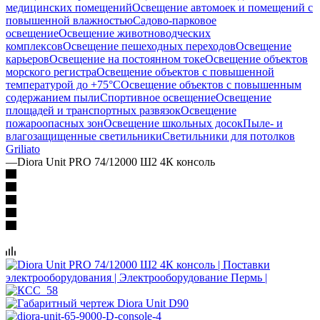
медицинских помещений
Освещение автомоек и помещений с
повышенной влажностью
Садово-парковое
освещение
Освещение животноводческих
комплексов
Освещение пешеходных переходов
Освещение
карьеров
Освещение на постоянном токе
Освещение объектов
морского регистра
Освещение объектов с повышенной
температурой до +75°C
Освещение объектов с повышенным
содержанием пыли
Спортивное освещение
Освещение
площадей и транспортных развязок
Освещение
пожароопасных зон
Освещение школьных досок
Пыле- и
влагозащищенные светильники
Светильники для потолков
Griliato
—
Diora Unit PRO 74/12000 Ш2 4К консоль