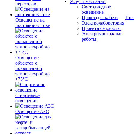
Услуги компании
переходов
Светодиодное
освещение
Прокладка кабеля
Пол
Освещение на
Электролаборатория
постоянном токе
Проектные работы
Электромонтажные
работы
Освещение
объектов с
повышенной
температурой до
+75°C
Спортивное
освещение
Освещение АЗС