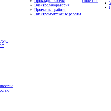
Прокладка кабеля
Полезное
У
Электролаборатория
Г
Проектные работы
Электромонтажные работы
5°C
остью