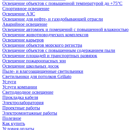
Освещение объектов с повышенной температурой до +75°C
Спортивное освещение
Освещение АЗС
Освещение для нефте- и газодобывающей отрасли
Аварийное освещение
Освещение автомоек и помещений с повышенной влажностью
Освещение животноводческих комплексов
Освещение карьеров
Освещение объектов морского регистра
Освещение объектов с повышенным содержанием пыли
Освещение площадей и транспортных развязок
Освещение пожароопасных зон
Освещение школьных досок
Пыле- и влагозащищенные светильники
Светильники для потолков Griliato
Услуги
Услуги компании
Светодиодное освещение
Прокладка кабеля
Электролаборатория
Проектные работы
Электромонтажные работы
Полезное
Как купить
Условия оплаты