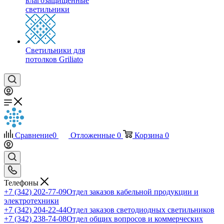
влагозащищенные
светильники
Светильники для
потолков Griliato
Сравнение
0
Отложенные
0
Корзина
0
Телефоны
+7 (342) 202-77-09
Отдел заказов кабельной продукции и
электротехники
+7 (342) 204-22-44
Отдел заказов светодиодных светильников
+7 (342) 238-74-08
Отдел общих вопросов и коммерческих