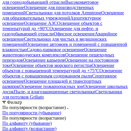
для горнодобывающей отрасли
Высокомачтовое
освещение
Освещение для производственных
помещений
Светильники для потолков Armstrong
Освещение
для образовательных учреждений
Архитектурное
освещение
Освещение АЗС
Освещение объектов с
температурой до +90°С
Освещение для нефте- и
газодобывающей отрасли
Офисное освещение
Аварийное
освещение
Светильники для чистых и медицинских
помещений
Освещение автомоек и помещений с повышенной
влажностью
Садово-парковое освещение
Освещение
животноводческих комплексов
Освещение пешеходных
переходов
Освещение карьеров
Освещение на постоянном
токе
Освещение объектов морского регистра
Освещение
объектов с повышенной температурой до +75°C
Освещение
объектов с повышенным содержанием пыли
Спортивное
освещение
Освещение площадей и транспортных
развязок
Освещение пожароопасных зон
Освещение школьных
досок
Пыле- и влагозащищенные светильники
Светильники
для потолков Griliato
Фильтр
По популярности (возрастание)
По популярности (убывание)
По популярности (возрастание)
По алфавиту (убывание)
По алфавиту (возрастание)