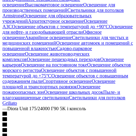
освещение
Высокомачтовое освещение
Освещение для
производственных помещений
Светильники для потолков
Armstrong
Освещение для образовательных
учреждений
Архитектурное освещение
Освещение
АЗС
Освещение объектов с температурой до +90°С
Освещение
для нефте- и газодобывающей отрасли
Офисное
освещение
Аварийное освещение
Светильники для чистых и
медицинских помещений
Освещение автомоек и помещений с
повышенной влажностью
Садово-парковое
освещение
Освещение животноводческих
комплексов
Освещение пешеходных переходов
Освещение
карьеров
Освещение на постоянном токе
Освещение объектов
морского регистра
Освещение объектов с повышенной
температурой до +75°C
Освещение объектов с повышенным
содержанием пыли
Спортивное освещение
Освещение
площадей и транспортных развязок
Освещение
пожароопасных зон
Освещение школьных досок
Пыле- и
влагозащищенные светильники
Светильники для потолков
Griliato
—
Diora Unit 175/24000 Г90 5K i консоль