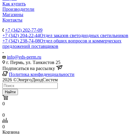
Как купить
Производители
Магазины
Контакты
+7 (342) 202-77-09
+7 (342) 204-22-44
Отдел заказов светодиодных светильников
+7 (342) 238-74-08
Отдел общих вопросов и коммерческих
предложений поставщиков
info@eds-perm.ru
г. Пермь, ул. Танкистов 25
Подписаться на рассылку
Политика конфиденциальности
2026 ©ЭнергоДиодСистем
Найти
0
0
0
Корзина