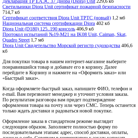
Декларация ТР ЕАЭС 37 Диора (Diora) Unit
229,6 кб
Светильники Diora Unit сертификат пожарной безопасности
714,7 кб
Сертификат соответствия Diora Unit ТРТС (новый)
1,2 мб
Национальная система сертификации Diora
402 кб
Diora Unit (D180) 125..190 консоль
406,9 кб
Протокол испытаний №19-М21 на IK08 Unit, Caiman, Skat,
Quadro Street
1,7 мб
Diora Unit Свидетельство Морской регистр судоходства
406,6
кб
Для покупки товара в нашем интернет-магазине выберите
понравившийся товар и добавьте его в корзину. Далее
перейдите в Корзину и нажмите на «Оформить заказ» или
«Быстрый заказ».
Когда оформляете быстрый заказ, напишите ФИО, телефон и
e-mail. Вам перезвонит менеджер и уточнит условия заказа.
По результатам разговора вам придет подтверждение
оформления товара на почту или через СМС. Теперь останется
только ждать доставки и радоваться новой покупке.
Оформление заказа в стандартном режиме выглядит
следующим образом. Заполняете полностью форму по
последовательным этапам: адрес, способ доставки, оплаты,
данные о себе. Советуем в комментарии к заказу написать