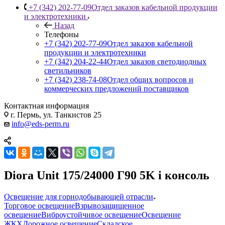
+7 (342) 202-77-09
Отдел заказов кабельной продукции
и электротехники
Назад
Телефоны
+7 (342) 202-77-09
Отдел заказов кабельной
продукции и электротехники
+7 (342) 204-22-44
Отдел заказов светодиодных
светильников
+7 (342) 238-74-08
Отдел общих вопросов и
коммерческих предложений поставщиков
Контактная информация
г. Пермь, ул. Танкистов 25
info@eds-perm.ru
Diora Unit 175/24000 Г90 5K i консоль
Освещение для горнодобывающей отрасли
Торговое освещение
Взрывозащищенное
освещение
Виброустойчивое освещение
Освещение
ЖКХ
Дорожное освещение
Складское