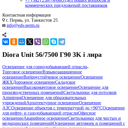
+7 (342) 238-74-08
Отдел общих вопросов и
коммерческих предложений поставщиков
Контактная информация
г. Пермь, ул. Танкистов 25
info@eds-perm.ru
Diora Unit 56/7500 Г90 3K i лира
Освещение для горнодобывающей отрасли
Торговое освещение
Взрывозащищенное
освещение
Виброустойчивое освещение
Освещение
ЖКХ
Дорожное освещение
Складское
освещение
Высокомачтовое освещение
Освещение для
производственных помещений
Светильники для потолков
Armstrong
Освещение для образовательных
учреждений
Архитектурное освещение
Освещение
АЗС
Освещение объектов с температурой до +90°С
Освещение
для нефте- и газодобывающей отрасли
Офисное
освещение
Аварийное освещение
Светильники для чистых и
медицинских помещений
Освещение автомоек и помещений с