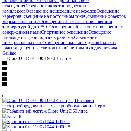
повышенной влажностью
Садово-парковое
освещение
Освещение животноводческих
комплексов
Освещение пешеходных переходов
Освещение
карьеров
Освещение на постоянном токе
Освещение объектов
морского регистра
Освещение объектов с повышенной
температурой до +75°C
Освещение объектов с повышенным
содержанием пыли
Спортивное освещение
Освещение
площадей и транспортных развязок
Освещение
пожароопасных зон
Освещение школьных досок
Пыле- и
влагозащищенные светильники
Светильники для потолков
Griliato
—
Diora Unit 56/7500 Г90 3K i лира