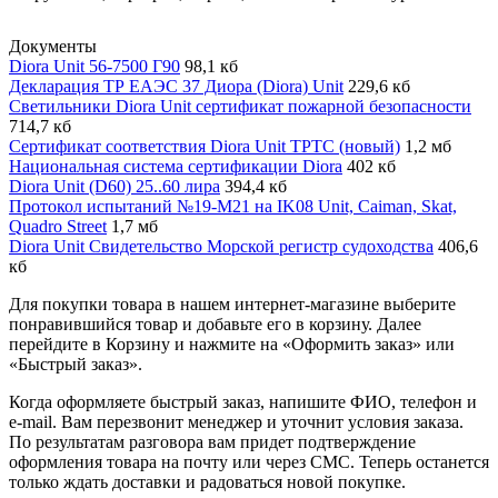
Документы
Diora Unit 56-7500 Г90
98,1 кб
Декларация ТР ЕАЭС 37 Диора (Diora) Unit
229,6 кб
Светильники Diora Unit сертификат пожарной безопасности
714,7 кб
Сертификат соответствия Diora Unit ТРТС (новый)
1,2 мб
Национальная система сертификации Diora
402 кб
Diora Unit (D60) 25..60 лира
394,4 кб
Протокол испытаний №19-М21 на IK08 Unit, Caiman, Skat,
Quadro Street
1,7 мб
Diora Unit Свидетельство Морской регистр судоходства
406,6
кб
Для покупки товара в нашем интернет-магазине выберите
понравившийся товар и добавьте его в корзину. Далее
перейдите в Корзину и нажмите на «Оформить заказ» или
«Быстрый заказ».
Когда оформляете быстрый заказ, напишите ФИО, телефон и
e-mail. Вам перезвонит менеджер и уточнит условия заказа.
По результатам разговора вам придет подтверждение
оформления товара на почту или через СМС. Теперь останется
только ждать доставки и радоваться новой покупке.