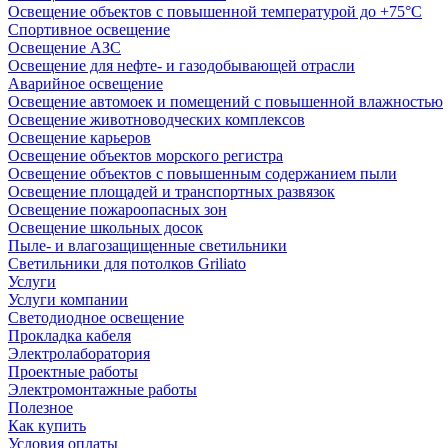
Освещение объектов с повышенной температурой до +75°C
Спортивное освещение
Освещение АЗС
Освещение для нефте- и газодобывающей отрасли
Аварийное освещение
Освещение автомоек и помещений с повышенной влажностью
Освещение животноводческих комплексов
Освещение карьеров
Освещение объектов морского регистра
Освещение объектов с повышенным содержанием пыли
Освещение площадей и транспортных развязок
Освещение пожароопасных зон
Освещение школьных досок
Пыле- и влагозащищенные светильники
Светильники для потолков Griliato
Услуги
Услуги компании
Светодиодное освещение
Прокладка кабеля
Электролаборатория
Проектные работы
Электромонтажные работы
Полезное
Как купить
Условия оплаты