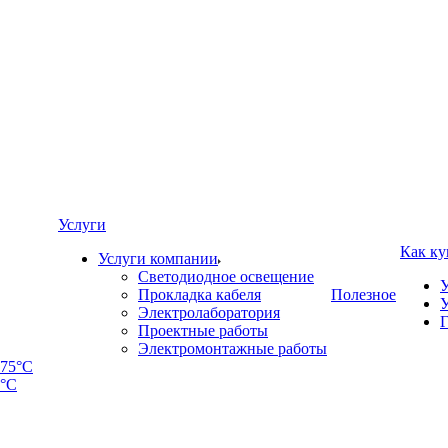
Услуги
Как ку
Услуги компании
Светодиодное освещение
У
Прокладка кабеля
Полезное
У
Электролаборатория
Г
Проектные работы
Электромонтажные работы
5°C