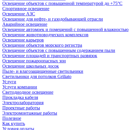
Освещение объектов с повышенной температурой до +75°C
Спортивное освещение
Освещение АЗС
Освещение для нефте- и газодобывающей отрасли
Аварийное освещение
Освещение автомоек и помещений с повышенной влажностью
Освещение животноводческих комплексов
Освещение карьеров
Освещение объектов морского регистра
Освещение объектов с повышенным содержанием пыли
Освещение площадей и транспортных развязок
Освещение пожароопасных зон
Освещение школьных досок
Пыле- и влагозащищенные светильники
Светильники для потолков Griliato
Услуги
Услуги компании
Светодиодное освещение
Прокладка кабеля
Электролаборатория
Проектные работы
Электромонтажные работы
Полезное
Как купить
Условия оплаты