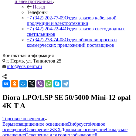
и электротехники
Назад
Телефоны
+7 (342) 202-77-09
Отдел заказов кабельной
продукции и электротехники
+7 (342) 204-22-44
Отдел заказов светодиодных
светильников
+7 (342) 238-74-08
Отдел общих вопросов и
коммерческих предложений поставщиков
Контактная информация
г. Пермь, ул. Танкистов 25
info@eds-perm.ru
Diora LPO/LSP SE 50/5000 Mini-12 opal
4K T A
Торговое освещение
Взрывозащищенное освещение
Виброустойчивое
освещение
Освещение ЖКХ
Дорожное освещение
Складское
освещение
Освещение для горнодобывающей