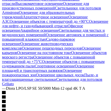
отрасли
Высокомачтовое освещение
Освещение для
производственных помещений
Светильники для потолков
Armstrong
Освещение для образовательных
учреждений
Архитектурное освещение
Освещение
АЗС
Освещение объектов с температурой до +90°С
Освещение
для нефте- и газодобывающей отрасли
Офисное
освещение
Аварийное освещение
Светильники для чистых и
медицинских помещений
Освещение автомоек и помещений с
повышенной влажностью
Садово-парковое
освещение
Освещение животноводческих
комплексов
Освещение пешеходных переходов
Освещение
карьеров
Освещение на постоянном токе
Освещение объектов
морского регистра
Освещение объектов с повышенной
температурой до +75°C
Освещение объектов с повышенным
содержанием пыли
Спортивное освещение
Освещение
площадей и транспортных развязок
Освещение
пожароопасных зон
Освещение школьных досок
Пыле- и
влагозащищенные светильники
Светильники для потолков
Griliato
—
Diora LPO/LSP SE 50/5000 Mini-12 opal 4K T A