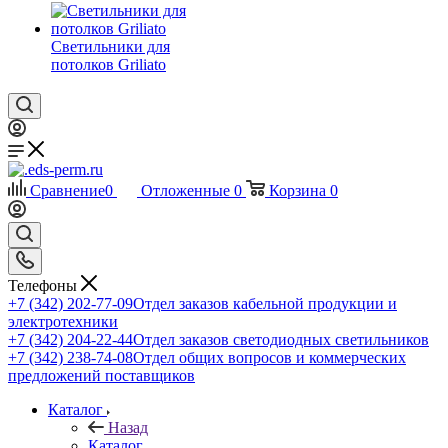
Светильники для
потолков Griliato
Сравнение
0
Отложенные
0
Корзина
0
Телефоны
+7 (342) 202-77-09
Отдел заказов кабельной продукции и
электротехники
+7 (342) 204-22-44
Отдел заказов светодиодных светильников
+7 (342) 238-74-08
Отдел общих вопросов и коммерческих
предложений поставщиков
Каталог
Назад
Каталог