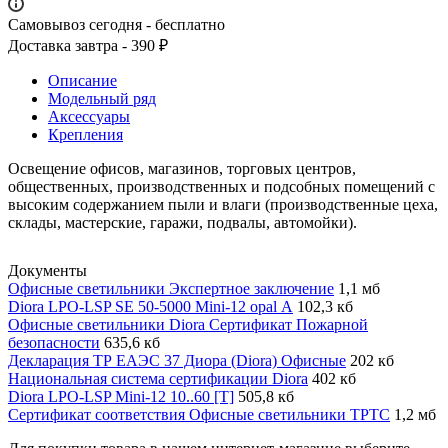
Самовывоз сегодня - бесплатно
Доставка завтра - 390 ₽
Описание
Модельный ряд
Аксессуары
Крепления
Освещение офисов, магазинов, торговых центров,
общественных, производственных и подсобных помещений с
высоким содержанием пыли и влаги (производственные цеха,
склады, мастерские, гаражи, подвалы, автомойки).
Документы
Офисные светильники Экспертное заключение
1,1 мб
Diora LPO-LSP SE 50-5000 Mini-12 opal А
102,3 кб
Офисные светильники Diora Сертификат Пожарной
безопасности
635,6 кб
Декларация ТР ЕАЭС 37 Диора (Diora) Офисные
202 кб
Национальная система сертификации Diora
402 кб
Diora LPO-LSP Mini-12 10..60 [T]
505,8 кб
Сертификат соответствия Офисные светильники ТРТС
1,2 мб