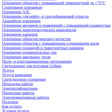
Освещение объектов с повышенной температурой до +75°C
Спортивное освещение
Освещение АЗС
Освещение для нефте- и газодобывающей отрасли
Аварийное освещение
Освещение автомоек и помещений с повышенной влажностью
Освещение животноводческих комплексов
Освещение карьеров
Освещение объектов морского регистра
Освещение объектов с повышенным содержанием пыли
Освещение площадей и транспортных развязок
Освещение пожароопасных зон
Освещение школьных досок
Пыле- и влагозащищенные светильники
Светильники для потолков Griliato
Услуги
Услуги компании
Светодиодное освещение
Прокладка кабеля
Электролаборатория
Проектные работы
Электромонтажные работы
Полезное
Как купить
Условия оплаты