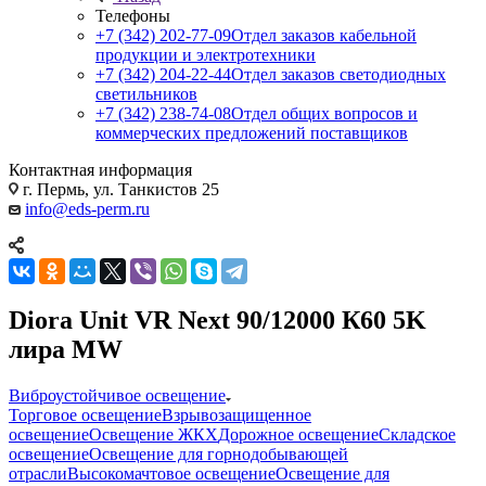
Телефоны
+7 (342) 202-77-09
Отдел заказов кабельной
продукции и электротехники
+7 (342) 204-22-44
Отдел заказов светодиодных
светильников
+7 (342) 238-74-08
Отдел общих вопросов и
коммерческих предложений поставщиков
Контактная информация
г. Пермь, ул. Танкистов 25
info@eds-perm.ru
Diora Unit VR Next 90/12000 К60 5K
лира MW
Виброустойчивое освещение
Торговое освещение
Взрывозащищенное
освещение
Освещение ЖКХ
Дорожное освещение
Складское
освещение
Освещение для горнодобывающей
отрасли
Высокомачтовое освещение
Освещение для