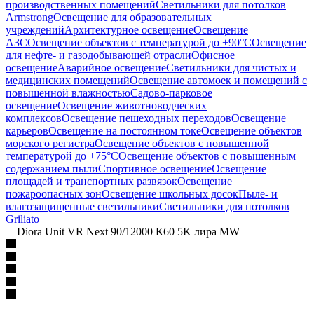
производственных помещений
Светильники для потолков
Armstrong
Освещение для образовательных
учреждений
Архитектурное освещение
Освещение
АЗС
Освещение объектов с температурой до +90°С
Освещение
для нефте- и газодобывающей отрасли
Офисное
освещение
Аварийное освещение
Светильники для чистых и
медицинских помещений
Освещение автомоек и помещений с
повышенной влажностью
Садово-парковое
освещение
Освещение животноводческих
комплексов
Освещение пешеходных переходов
Освещение
карьеров
Освещение на постоянном токе
Освещение объектов
морского регистра
Освещение объектов с повышенной
температурой до +75°C
Освещение объектов с повышенным
содержанием пыли
Спортивное освещение
Освещение
площадей и транспортных развязок
Освещение
пожароопасных зон
Освещение школьных досок
Пыле- и
влагозащищенные светильники
Светильники для потолков
Griliato
—
Diora Unit VR Next 90/12000 К60 5K лира MW