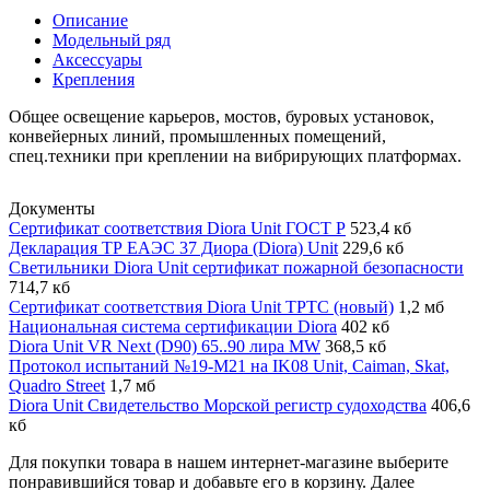
Описание
Модельный ряд
Аксессуары
Крепления
Общее освещение карьеров, мостов, буровых установок,
конвейерных линий, промышленных помещений,
спец.техники при креплении на вибрирующих платформах.
Документы
Сертификат соответствия Diora Unit ГОСТ Р
523,4 кб
Декларация ТР ЕАЭС 37 Диора (Diora) Unit
229,6 кб
Светильники Diora Unit сертификат пожарной безопасности
714,7 кб
Сертификат соответствия Diora Unit ТРТС (новый)
1,2 мб
Национальная система сертификации Diora
402 кб
Diora Unit VR Next (D90) 65..90 лира MW
368,5 кб
Протокол испытаний №19-М21 на IK08 Unit, Caiman, Skat,
Quadro Street
1,7 мб
Diora Unit Свидетельство Морской регистр судоходства
406,6
кб
Для покупки товара в нашем интернет-магазине выберите
понравившийся товар и добавьте его в корзину. Далее