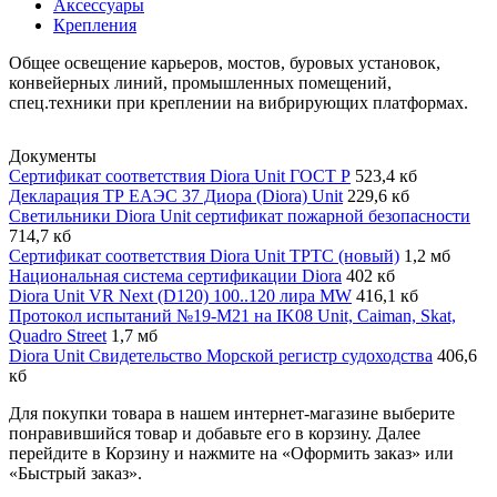
Аксессуары
Крепления
Общее освещение карьеров, мостов, буровых установок,
конвейерных линий, промышленных помещений,
спец.техники при креплении на вибрирующих платформах.
Документы
Сертификат соответствия Diora Unit ГОСТ Р
523,4 кб
Декларация ТР ЕАЭС 37 Диора (Diora) Unit
229,6 кб
Светильники Diora Unit сертификат пожарной безопасности
714,7 кб
Сертификат соответствия Diora Unit ТРТС (новый)
1,2 мб
Национальная система сертификации Diora
402 кб
Diora Unit VR Next (D120) 100..120 лира MW
416,1 кб
Протокол испытаний №19-М21 на IK08 Unit, Caiman, Skat,
Quadro Street
1,7 мб
Diora Unit Свидетельство Морской регистр судоходства
406,6
кб
Для покупки товара в нашем интернет-магазине выберите
понравившийся товар и добавьте его в корзину. Далее
перейдите в Корзину и нажмите на «Оформить заказ» или
«Быстрый заказ».