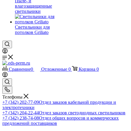
Пыле- и
влагозащищенные
светильники
Светильники для
потолков Griliato
Сравнение
0
Отложенные
0
Корзина
0
Телефоны
+7 (342) 202-77-09
Отдел заказов кабельной продукции и
электротехники
+7 (342) 204-22-44
Отдел заказов светодиодных светильников
+7 (342) 238-74-08
Отдел общих вопросов и коммерческих
предложений поставщиков