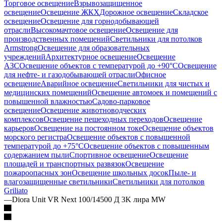
Торговое освещение
Взрывозащищенное
освещение
Освещение ЖКХ
Дорожное освещение
Складское
освещение
Освещение для горнодобывающей
отрасли
Высокомачтовое освещение
Освещение для
производственных помещений
Светильники для потолков
Armstrong
Освещение для образовательных
учреждений
Архитектурное освещение
Освещение
АЗС
Освещение объектов с температурой до +90°С
Освещение
для нефте- и газодобывающей отрасли
Офисное
освещение
Аварийное освещение
Светильники для чистых и
медицинских помещений
Освещение автомоек и помещений с
повышенной влажностью
Садово-парковое
освещение
Освещение животноводческих
комплексов
Освещение пешеходных переходов
Освещение
карьеров
Освещение на постоянном токе
Освещение объектов
морского регистра
Освещение объектов с повышенной
температурой до +75°C
Освещение объектов с повышенным
содержанием пыли
Спортивное освещение
Освещение
площадей и транспортных развязок
Освещение
пожароопасных зон
Освещение школьных досок
Пыле- и
влагозащищенные светильники
Светильники для потолков
Griliato
—
Diora Unit VR Next 100/14500 Д 3K лира MW