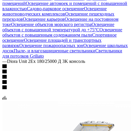
помещений
Освещение автомоек и помещений с повышенной
влажностью
Садово-парковое освещение
Освещение
животноводческих комплексов
Освещение пешеходных
переходов
Освещение карьеров
Освещение на постоянном
токе
Освещение объектов морского регистра
Освещение
объектов с повышенной температурой до +75°C
Освещение
объектов с повышенным содержанием пыли
Спортивное
освещение
Освещение площадей и транспортных
развязок
Освещение пожароопасных зон
Освещение школьных
досок
Пыле- и влагозащищенные светильники
Светильники
для потолков Griliato
—
Diora Unit 2Ex 180/25000 Д 3K консоль