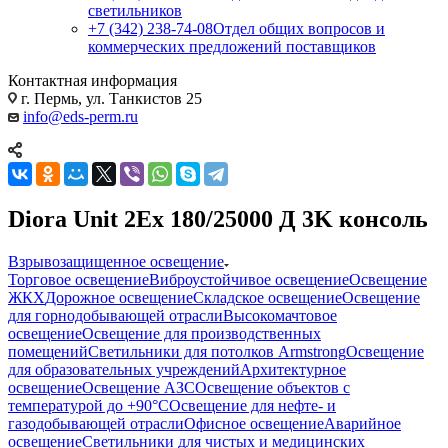
светильников
+7 (342) 238-74-08
Отдел общих вопросов и
коммерческих предложений поставщиков
Контактная информация
г. Пермь, ул. Танкистов 25
info@eds-perm.ru
Diora Unit 2Ex 180/25000 Д 3K консоль
Взрывозащищенное освещение
Торговое освещение
Виброустойчивое освещение
Освещение
ЖКХ
Дорожное освещение
Складское освещение
Освещение
для горнодобывающей отрасли
Высокомачтовое
освещение
Освещение для производственных
помещений
Светильники для потолков Armstrong
Освещение
для образовательных учреждений
Архитектурное
освещение
Освещение АЗС
Освещение объектов с
температурой до +90°С
Освещение для нефте- и
газодобывающей отрасли
Офисное освещение
Аварийное
освещение
Светильники для чистых и медицинских