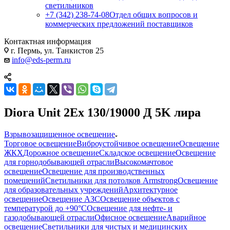
светильников
+7 (342) 238-74-08
Отдел общих вопросов и
коммерческих предложений поставщиков
Контактная информация
г. Пермь, ул. Танкистов 25
info@eds-perm.ru
Diora Unit 2Ex 130/19000 Д 5K лира
Взрывозащищенное освещение
Торговое освещение
Виброустойчивое освещение
Освещение
ЖКХ
Дорожное освещение
Складское освещение
Освещение
для горнодобывающей отрасли
Высокомачтовое
освещение
Освещение для производственных
помещений
Светильники для потолков Armstrong
Освещение
для образовательных учреждений
Архитектурное
освещение
Освещение АЗС
Освещение объектов с
температурой до +90°С
Освещение для нефте- и
газодобывающей отрасли
Офисное освещение
Аварийное
освещение
Светильники для чистых и медицинских