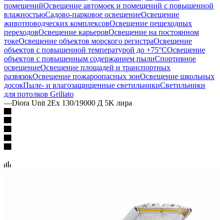
помещений
Освещение автомоек и помещений с повышенной
влажностью
Садово-парковое освещение
Освещение
животноводческих комплексов
Освещение пешеходных
переходов
Освещение карьеров
Освещение на постоянном
токе
Освещение объектов морского регистра
Освещение
объектов с повышенной температурой до +75°C
Освещение
объектов с повышенным содержанием пыли
Спортивное
освещение
Освещение площадей и транспортных
развязок
Освещение пожароопасных зон
Освещение школьных
досок
Пыле- и влагозащищенные светильники
Светильники
для потолков Griliato
—
Diora Unit 2Ex 130/19000 Д 5K лира